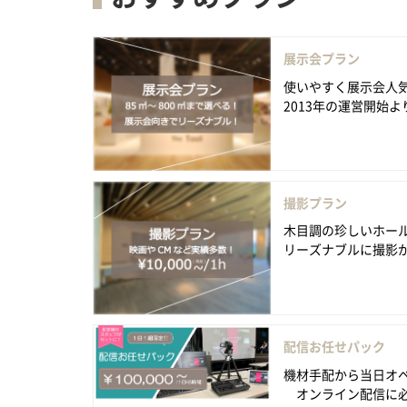
展示会プラン
使いやすく展示会人
2013年の運営開始より
撮影プラン
木目調の珍しいホー
リーズナブルに撮影が行え
配信お任せパック
機材手配から当日オ
オンライン配信に必要な