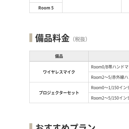
Room 5
備品料金
（税抜）
備品
Room0/B帯ハンド
ワイヤレスマイク
Room2～5/赤外線
Room0～1/150
プロジェクターセット
Room2～5/150
おすすめプラン