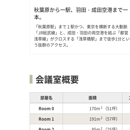
秋葉原から一駅、羽田・成田空港まで一
本。
「秋葉原駅」まで１駅かつ、東京を横断する大動脈
「JR総武線」と、成田・羽田の両空港を結ぶ「都営
浅草線」がクロスする「浅草橋駅」まで徒歩1分とい
う抜群のアクセス。
会議室概要
部屋名
面積
2
Room 0
170m
（51坪）
2
Room 1
191m
（57坪）
2
Room 2
85m
（25坪）