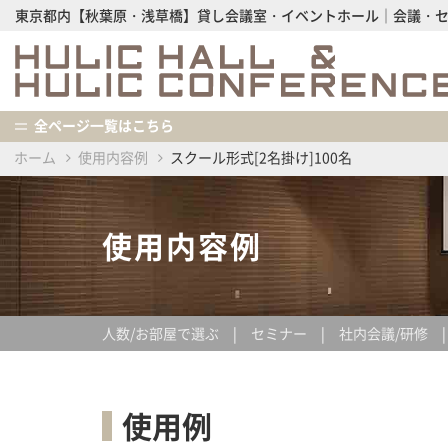
東京都内【秋葉原・浅草橋】貸し会議室・イベントホール│会議・
全ページ一覧はこちら
ホーム
使用内容例
スクール形式[2名掛け]100名
使用内容例
人数/お部屋で選ぶ
セミナー
社内会議/研修
使用例