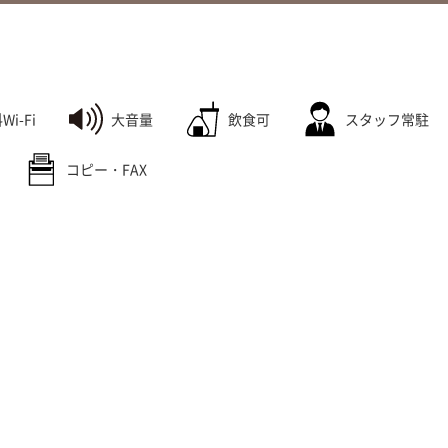
Wi-Fi
大音量
飲食可
スタッフ常駐
コピー・FAX