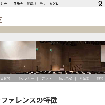
セミナー・展示会・貸切パーティーなどに
HULIC
HALL
&
HULIC
CONFERENCE
ある質問
ギャラリー
プラン
使用規定
料金表
機材
ンファレンスの特徴