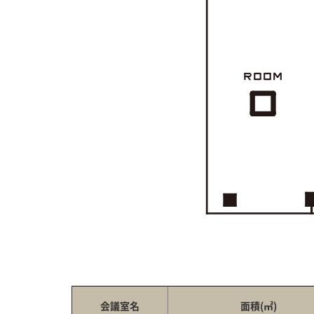
会議室名
面積(㎡)