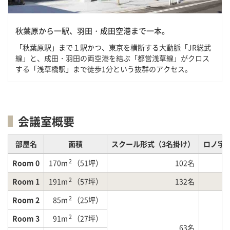
秋葉原から一駅、羽田・成田空港まで一本。
「秋葉原駅」まで１駅かつ、東京を横断する大動脈「JR総武
線」と、成田・羽田の両空港を結ぶ「都営浅草線」がクロス
する「浅草橋駅」まで徒歩1分という抜群のアクセス。
会議室概要
部屋名
面積
スクール形式（3名掛け）
ロノ字
2
Room 0
170m
（51坪）
102名
2
Room 1
191m
（57坪）
132名
2
Room 2
85m
（25坪）
2
Room 3
91m
（27坪）
63名