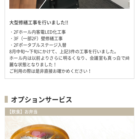
大型修繕工事を行いました!!
・2Fホール内客電LED化工事
・3F（一部2F）壁修繕工事
・2Fポータブルステージ入替
8月中旬～下旬にかけて、上記3件の工事を行いました。
ホール内は以前よりさらに明るくなり、会議室も真っ白で綺
麗な状態となりました！
ご利用の際は是非直接お確かめください！
オプションサービス
【飲食】お弁当