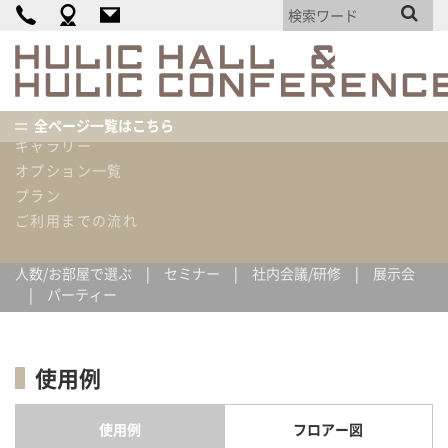
カンファレンス概要
カンファレンス詳細
料金表
機材・備品・設備リスト
使用内容例
全ページ一覧はこちら
ホーム
使用内容例
ROOM1
ギャラリー
オプション一覧
プラン
使用内容例
ご利用までの流れ
人数/お部屋で選ぶ
セミナー
社内会議/研修
展示会
パーティー
使用例
使用例
フロアー図