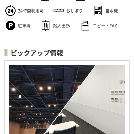
24時間利用可
おしぼり
自販機
駐車場
搬入出EV
コピー・FAX
ピックアップ情報