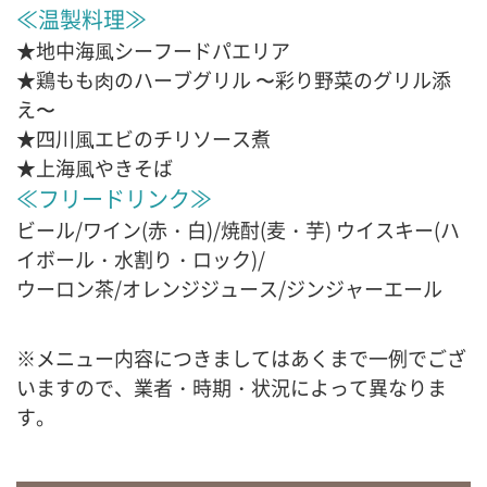
≪温製料理≫
★地中海⾵シーフードパエリア
★鶏もも⾁のハーブグリル 〜彩り野菜のグリル添
え〜
★四川⾵エビのチリソース煮
★上海⾵やきそば
≪フリードリンク≫
ビール/ワイン(赤・白)/焼酎(麦・芋) ウイスキー(ハ
イボール・水割り・ロック)/
ウーロン茶/オレンジジュース/ジンジャーエール
※メニュー内容につきましてはあくまで一例でござ
いますので、業者・時期・状況によって異なりま
す。