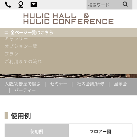
カンファレンス詳細
料金表
HULIC
HALL
機材・備品・設備リスト
&
使用内容例
全ページ一覧はこちら
HULIC
ギャラリー
CONFEREN
ホーム
使用内容例
スクール形式[3名掛け]102名
オプション一覧
プラン
使用内容例
ご利用までの流れ
人数/お部屋で選ぶ
セミナー
社内会議/研修
展示会
パーティー
使用例
使用例
フロアー図