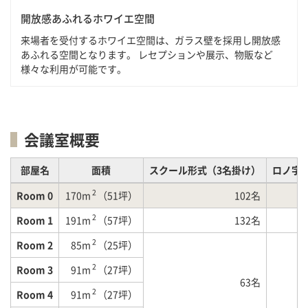
開放感あふれるホワイエ空間
来場者を受付するホワイエ空間は、ガラス壁を採用し開放感
あふれる空間となります。 レセプションや展示、物販など
様々な利用が可能です。
会議室概要
部屋名
面積
スクール形式（3名掛け）
ロノ字
2
Room 0
170m
（51坪）
102名
2
Room 1
191m
（57坪）
132名
2
Room 2
85m
（25坪）
2
Room 3
91m
（27坪）
63名
2
Room 4
91m
（27坪）