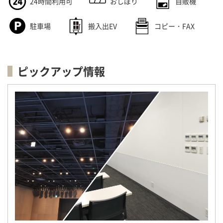
24時間利用可
おしぼり
自販機
駐車場
搬入出EV
コピー・FAX
ピックアップ情報