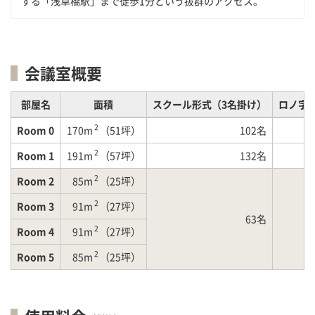
する「浅草橋駅」まで徒歩1分という抜群のアクセス。
会議室概要
部屋名
面積
スクール形式（3名掛け）
ロノ字
2
Room 0
170m
（51坪）
102名
2
Room 1
191m
（57坪）
132名
2
Room 2
85m
（25坪）
2
Room 3
91m
（27坪）
63名
2
Room 4
91m
（27坪）
2
Room 5
85m
（25坪）