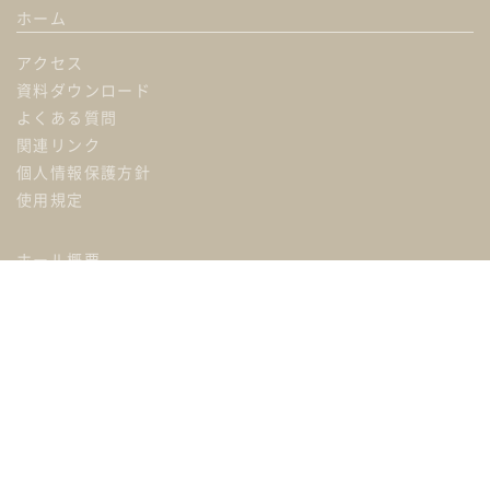
ホーム
アクセス
資料ダウンロード
よくある質問
関連リンク
個人情報保護方針
使用規定
ホール概要
ホール詳細
料金表
機材・備品・設備リスト
使用内容例
ギャラリー
オプション一覧
プラン