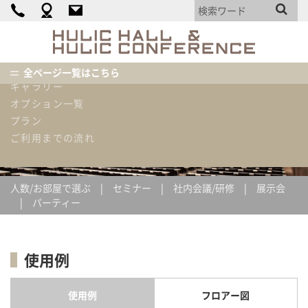
カンファレンス詳細
料金表
HULIC
HALL
機材・備品・設備リスト
&
使用内容例
全ページ一覧はこちら
HULIC
ギャラリー
CONFEREN
ホーム
使用内容例
立食パーティー50名
オプション一覧
プラン
使用内容例
ご利用までの流れ
人数/お部屋で選ぶ
セミナー
社内会議/研修
展示会
パーティー
使用例
使用例
フロアー図