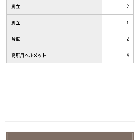
2
脚立
1
脚立
2
台車
4
高所用ヘルメット