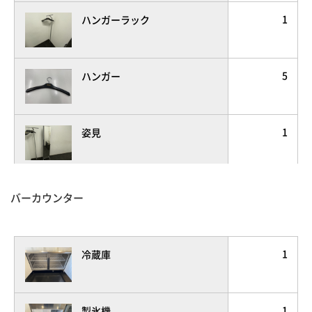
1
ハンガーラック
5
ハンガー
1
姿見
3
ゴミ箱
バーカウンター
1
液晶モニター
1
冷蔵庫
1
製氷機