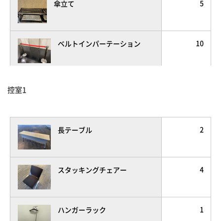
5
傘立て
2
大黒幕
10
ベルトインパーテーション
1
白ジョーゼット
2
サインスタンド
控室1
2
長テーブル
4
スタッキングチェアー
1
ハンガーラック