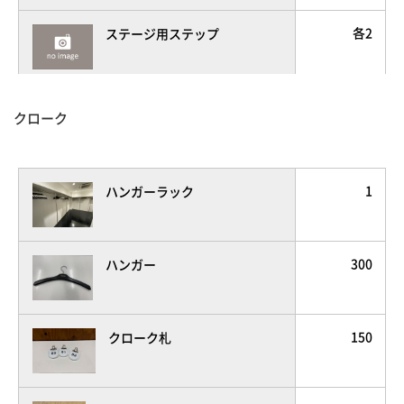
各2
ステージ用ステップ
1
講演台
クローク
1
司会台
1
ハンガーラック
1
花台
300
ハンガー
2
ホワイトボード
150
クローク札
6
パネルパーテーション