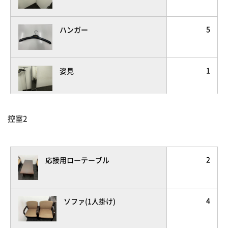
5
ハンガー
1
姿見
3
ゴミ箱
控室2
1
液晶モニター
2
応接用ローテーブル
4
ソファ(1人掛け)