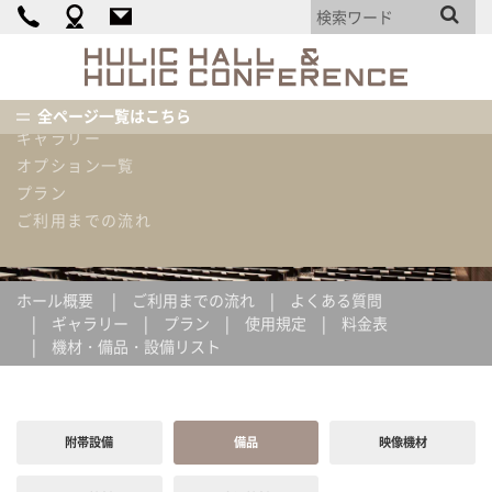
カンファレンス詳細
料金表
HULIC
HALL
機材・備品・設備リスト
&
使用内容例
全ページ一覧はこちら
HULIC
ギャラリー
CONFEREN
ホーム
ホール概要
機材・備品・設備リスト
備品
オプション一覧
プラン
機材・備品・設備リスト
ご利用までの流れ
ホール概要
ご利用までの流れ
よくある質問
ギャラリー
プラン
使用規定
料金表
機材・備品・設備リスト
附帯設備
備品
映像機材