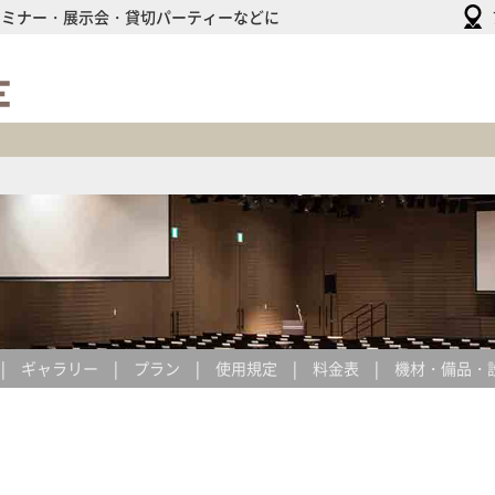
セミナー・展示会・貸切パーティーなどに
HULIC
HALL
&
HULIC
CONFERENCE
ギャラリー
プラン
使用規定
料金表
機材・備品・