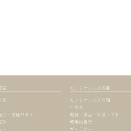
概要
カンファレンス概要
詳細
カンファレンス詳細
料金表
備品・設備リスト
機材・備品・設備リスト
容例
使用内容例
リー
ギャラリー