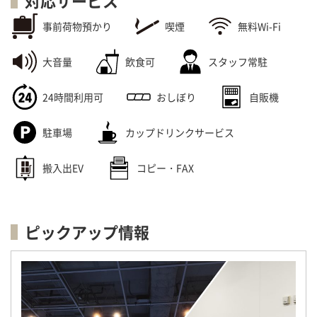
対応サービス
事前荷物預かり
喫煙
無料Wi-Fi
大音量
飲食可
スタッフ常駐
24時間利用可
おしぼり
自販機
駐車場
カップドリンクサービス
搬入出EV
コピー・FAX
ピックアップ情報