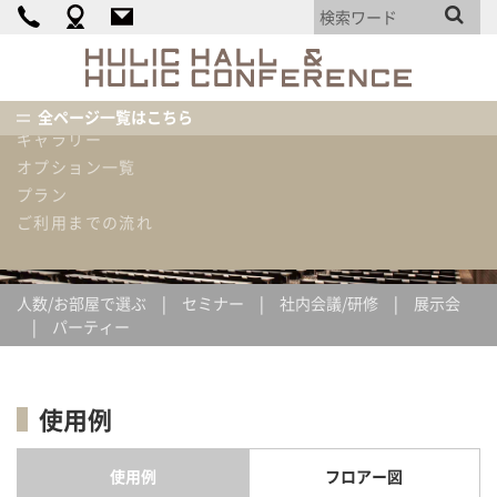
カンファレンス詳細
料金表
HULIC
HALL
機材・備品・設備リスト
&
使用内容例
全ページ一覧はこちら
HULIC
ギャラリー
CONFEREN
ホーム
使用内容例
スクール形式[3名掛け]400名
オプション一覧
プラン
使用内容例
ご利用までの流れ
人数/お部屋で選ぶ
セミナー
社内会議/研修
展示会
パーティー
使用例
使用例
フロアー図