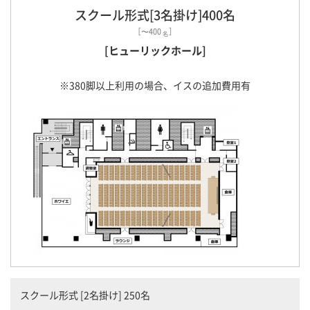
スクール形式[3名掛け]400名
［〜400
］
名
[ヒューリックホール]
※380脚以上利用の場合、イスの追加費用有
スクール形式 [2名掛け] 250名