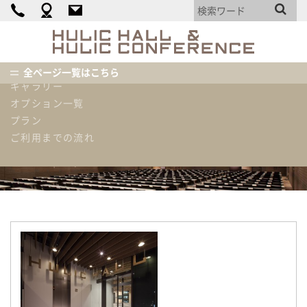
カンファレンス詳細
料金表
HULIC
HALL
機材・備品・設備リスト
&
使用内容例
全ページ一覧はこちら
HULIC
ギャラリー
CONFEREN
ホーム
ピックアップ情報
オプション一覧
料金改定のお知らせ（2026年9月1日～）
プラン
ご利用までの流れ
ピックアップ情報