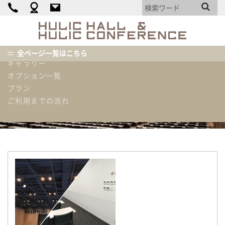
カンファレンス詳細
料金表
HULIC
HALL
機材・備品・設備リスト
&
使用内容例
全ページ一覧はこちら
HULIC
ギャラリー
CONFEREN
ホーム
ピックアップ情報
大型修繕工事を行いました!!
オプション一覧
プラン
ピックアップ情報
ご利用までの流れ