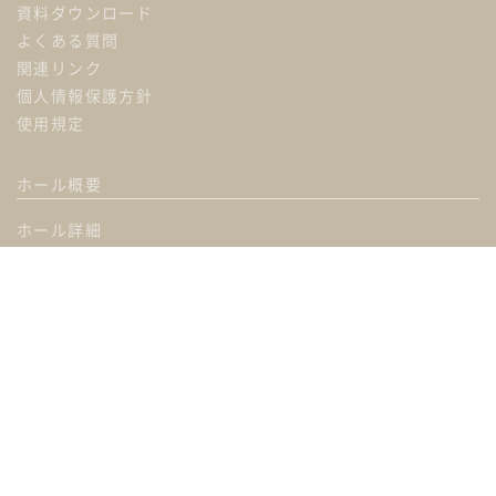
資料ダウンロード
よくある質問
関連リンク
個人情報保護方針
使用規定
ホール概要
ホール詳細
料金表
機材・備品・設備リスト
使用内容例
ギャラリー
オプション一覧
プラン
ご利用までの流れ
カンファレンス概要