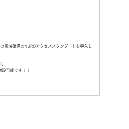
上の帯域確保のNUROアクセススタンダードを導入し
が、
で増設可能です！！