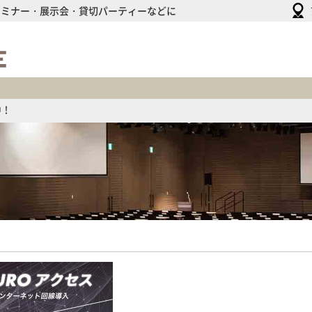
セミナー・展示会・貸切パーティーなどに
HULIC
HALL
&
HULIC
CONFERENCE
中！