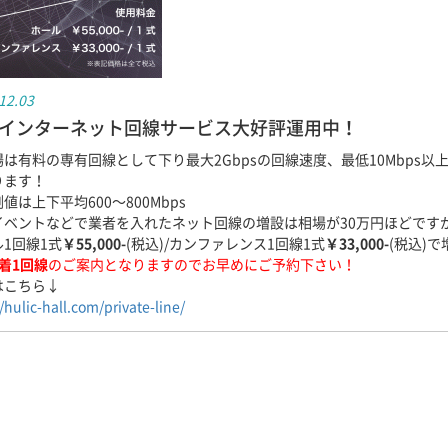
12.03
インターネット回線サービス大好評運用中！
は有料の専有回線として下り最大2Gbpsの回線速度、最低10Mbps以
ります！
値は上下平均600～800Mbps
イベントなどで業者を入れたネット回線の増設は相場が30万円ほどです
1回線1式
￥55,000-
(税込)/カンファレンス1回線1式
￥33,000-
(税込)
着1回線
のご案内となりますのでお早めにご予約下さい！
はこちら↓
/hulic-hall.com/private-line/