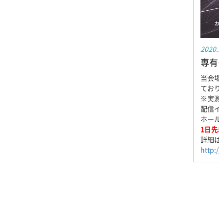
2020.
専有
当会場
てお
※実測
配信
ホール
1日先
詳細
http:/