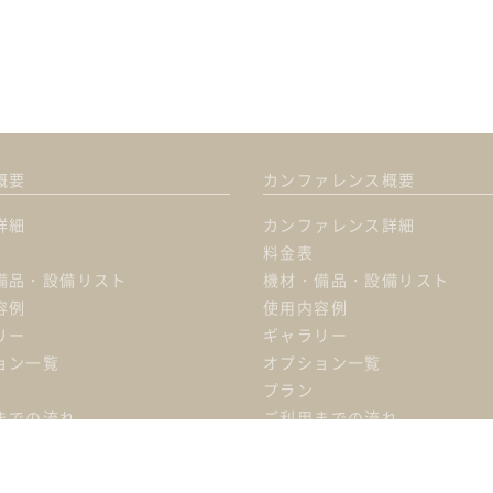
概要
カンファレンス概要
詳細
カンファレンス詳細
料金表
備品・設備リスト
機材・備品・設備リスト
容例
使用内容例
リー
ギャラリー
ョン一覧
オプション一覧
プラン
までの流れ
ご利用までの流れ
オ」