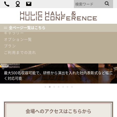
カンファレンス詳細
料金表
HULIC
HALL
機材・備品・設備リスト
&
使用内容例
全ページ一覧はこちら
HULIC
ギャラリー
CONFEREN
オプション一覧
プラン
ご利用までの流れ
最大500名収容可能で、研修から演出を入れた社内表彰式など幅広
セミナーや会議だけでなく、トークショー・アコースティックラ
充実の設備とリーズナブル価格で「ワンランク上」を実現できる
2016年オープンのROOM0は、「一味違う」会議室を演出できま
シンプルで使いやすいため、展示会の利用実績多数
く対応可能
イブ等エンタメイベントにもおすすめです
イベントホール
3Fの6部屋からなる貸し会議室は、20名～180名規模まで対応可能
す。
●
●
●
●
●
●
●
会場へのアクセスはこちらから