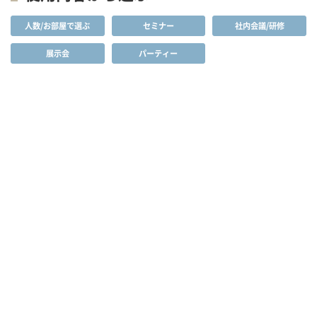
人数/お部屋で選ぶ
セミナー
社内会議/研修
展示会
パーティー